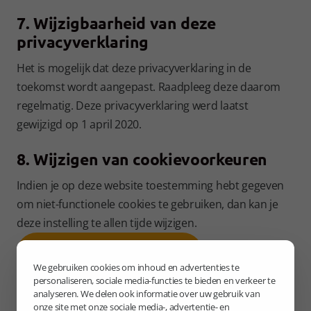
7. Wijzigbaarheid van deze
privacyverklaring
Het is mogelijk dat deze privacyverklaring in de
toekomst wordt aangepast. Raadpleeg deze daarom
regelmatig. Deze privacyverklaring werd laatst
gewijzigd op 1 april 2020.
8. Wijzigen van cookievoorkeuren
Indien je op deze website toestemming hebt gegeven
om niet-functionele cookies te gebruiken, dan kan je
deze instelling te allen tijde wijzigen.
Cookievoorkeuren wijzigen
We gebruiken cookies om inhoud en advertenties te
personaliseren, sociale media-functies te bieden en verkeer te
analyseren. We delen ook informatie over uw gebruik van
onze site met onze sociale media-, advertentie- en