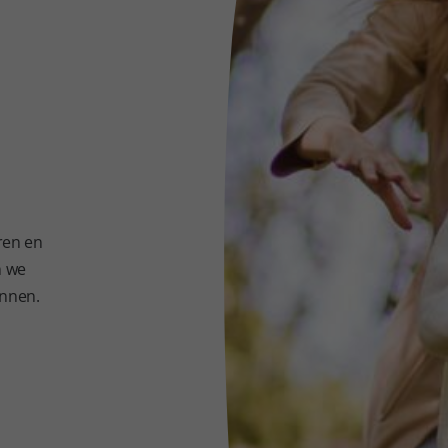
ren en
n we
innen.