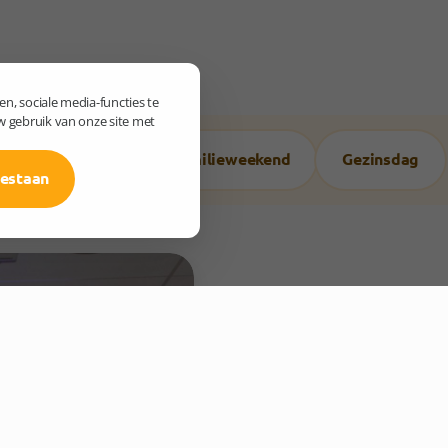
n, sociale media-functies te
w gebruik van onze site met
Zomerkamp
Familieweekend
Gezinsdag
oestaan
Zomerkamp
Elk jaar organiseren we ee
jaar. De nierpatiënt mag e
kamp zodat ze toch al één